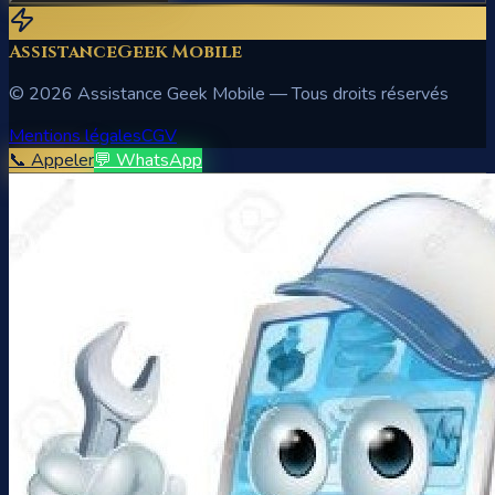
AssistanceGeek Mobile
©
2026
Assistance Geek Mobile — Tous droits réservés
Mentions légales
CGV
📞 Appeler
💬 WhatsApp