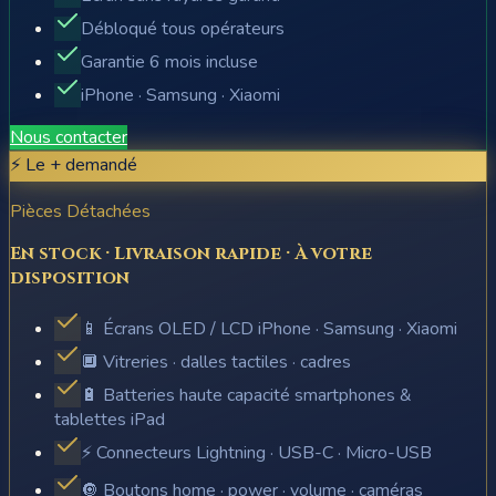
Débloqué tous opérateurs
Garantie 6 mois incluse
iPhone · Samsung · Xiaomi
Nous contacter
⚡ Le + demandé
Pièces Détachées
En stock · Livraison rapide · À votre
disposition
📱 Écrans OLED / LCD iPhone · Samsung · Xiaomi
🔲 Vitreries · dalles tactiles · cadres
🔋 Batteries haute capacité smartphones &
tablettes iPad
⚡ Connecteurs Lightning · USB-C · Micro-USB
🔘 Boutons home · power · volume · caméras