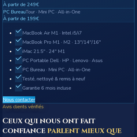
À partir de 249€
PC Bureau
Tour · Mini PC · All-in-One
À partir de 199€
MacBook Air M1 · Intel i5/i7
MacBook Pro M1 · M2 · 13"/14"/16"
iMac 21.5" · 24" M1
PC Portable Dell · HP · Lenovo · Asus
PC Bureau · Mini PC · All-in-One
Testé, nettoyé & remis à neuf
Garantie 6 mois incluse
Nous contacter
Avis clients vérifiés
Ceux qui nous ont fait
confiance
parlent mieux que