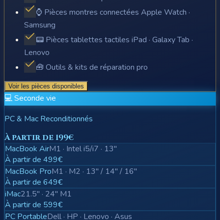
⌚ Pièces montres connectées Apple Watch ·
Samsung
📟 Pièces tablettes tactiles iPad · Galaxy Tab ·
Lenovo
🧰 Outils & kits de réparation pro
Voir les pièces disponibles
💻 Seconde vie
PC & Mac Reconditionnés
À partir de 199€
MacBook Air
M1 · Intel i5/i7 · 13"
À partir de 499€
MacBook Pro
M1 · M2 · 13" / 14" / 16"
À partir de 649€
iMac
21.5" · 24" M1
À partir de 599€
PC Portable
Dell · HP · Lenovo · Asus