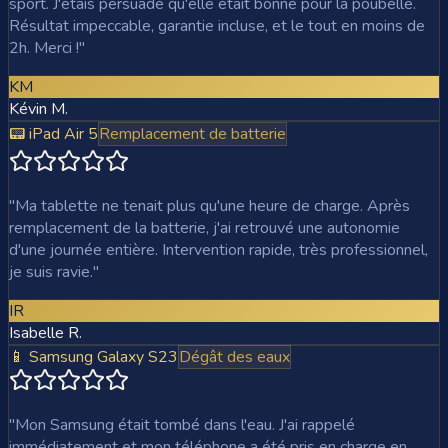
sport. J'étais persuadé qu'elle était bonne pour la poubelle.
Résultat impeccable, garantie incluse, et le tout en moins de
2h. Merci !
"
KM
Kévin M.
📟 iPad Air 5
Remplacement de batterie
"
Ma tablette ne tenait plus qu'une heure de charge. Après
remplacement de la batterie, j'ai retrouvé une autonomie
d'une journée entière. Intervention rapide, très professionnel,
je suis ravie.
"
IR
Isabelle R.
📱 Samsung Galaxy S23
Dégât des eaux
"
Mon Samsung était tombé dans l'eau. J'ai rappelé
immédiatement et mon téléphone a été pris en charge en