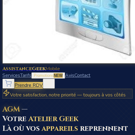
Assistance
Geek
Mobile
Services
Tarifs
Avis
Contact
Promotions
NEW
Prendre RDV
Votre satisfaction, notre priorité — toujours à vos côtés
AGM
—
Votre
Atelier Geek
Là où vos
appareils
reprennent