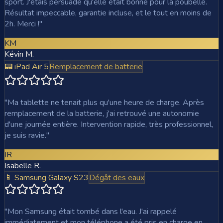
sport. J'étais persuadé qu'elle était bonne pour la poubelle.
Résultat impeccable, garantie incluse, et le tout en moins de
2h. Merci !
"
KM
Kévin M.
📟 iPad Air 5
Remplacement de batterie
"
Ma tablette ne tenait plus qu'une heure de charge. Après
remplacement de la batterie, j'ai retrouvé une autonomie
d'une journée entière. Intervention rapide, très professionnel,
je suis ravie.
"
IR
Isabelle R.
📱 Samsung Galaxy S23
Dégât des eaux
"
Mon Samsung était tombé dans l'eau. J'ai rappelé
immédiatement et mon téléphone a été pris en charge en