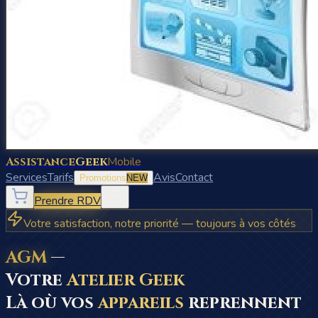
Assistance
Geek
Mobile
Services
Tarifs
Avis
Contact
Promotions
NEW
Prendre RDV
Votre satisfaction, notre priorité — toujours à vos côtés
AGM
—
Votre
Atelier Geek
Là où vos
appareils
reprennent