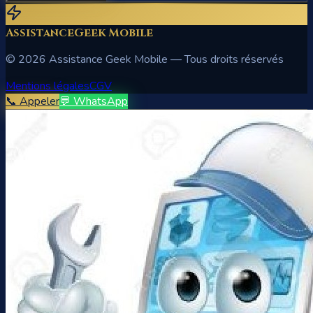
AssistanceGeek Mobile
©
2026
Assistance Geek Mobile — Tous droits réservés
Mentions légales
CGV
📞 Appeler
💬 WhatsApp