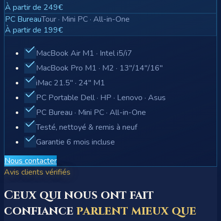
À partir de 249€
PC Bureau
Tour · Mini PC · All-in-One
À partir de 199€
MacBook Air M1 · Intel i5/i7
MacBook Pro M1 · M2 · 13"/14"/16"
iMac 21.5" · 24" M1
PC Portable Dell · HP · Lenovo · Asus
PC Bureau · Mini PC · All-in-One
Testé, nettoyé & remis à neuf
Garantie 6 mois incluse
Nous contacter
Avis clients vérifiés
Ceux qui nous ont fait
confiance
parlent mieux que