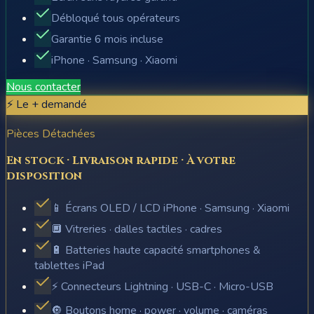
Débloqué tous opérateurs
Garantie 6 mois incluse
iPhone · Samsung · Xiaomi
Nous contacter
⚡ Le + demandé
Pièces Détachées
En stock · Livraison rapide · À votre
disposition
📱 Écrans OLED / LCD iPhone · Samsung · Xiaomi
🔲 Vitreries · dalles tactiles · cadres
🔋 Batteries haute capacité smartphones &
tablettes iPad
⚡ Connecteurs Lightning · USB-C · Micro-USB
🔘 Boutons home · power · volume · caméras