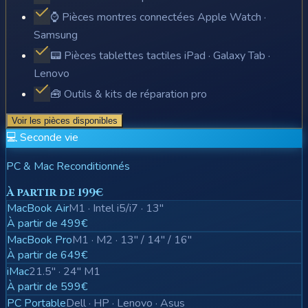
⌚ Pièces montres connectées Apple Watch ·
Samsung
📟 Pièces tablettes tactiles iPad · Galaxy Tab ·
Lenovo
🧰 Outils & kits de réparation pro
Voir les pièces disponibles
💻 Seconde vie
PC & Mac Reconditionnés
À partir de 199€
MacBook Air
M1 · Intel i5/i7 · 13"
À partir de 499€
MacBook Pro
M1 · M2 · 13" / 14" / 16"
À partir de 649€
iMac
21.5" · 24" M1
À partir de 599€
PC Portable
Dell · HP · Lenovo · Asus