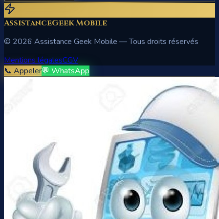
AssistanceGeek Mobile
©
2026
Assistance Geek Mobile — Tous droits réservés
Mentions légales
CGV
📞 Appeler
💬 WhatsApp