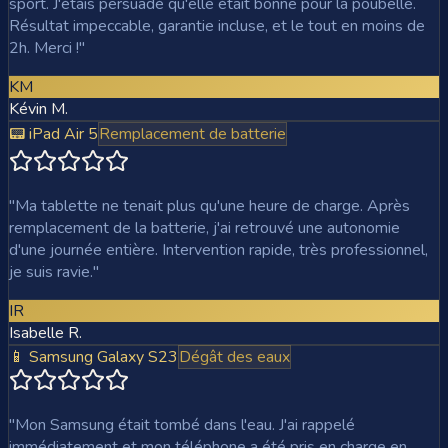
sport. J'étais persuadé qu'elle était bonne pour la poubelle.
Résultat impeccable, garantie incluse, et le tout en moins de
2h. Merci !
"
KM
Kévin M.
📟 iPad Air 5
Remplacement de batterie
"
Ma tablette ne tenait plus qu'une heure de charge. Après
remplacement de la batterie, j'ai retrouvé une autonomie
d'une journée entière. Intervention rapide, très professionnel,
je suis ravie.
"
IR
Isabelle R.
📱 Samsung Galaxy S23
Dégât des eaux
"
Mon Samsung était tombé dans l'eau. J'ai rappelé
immédiatement et mon téléphone a été pris en charge en