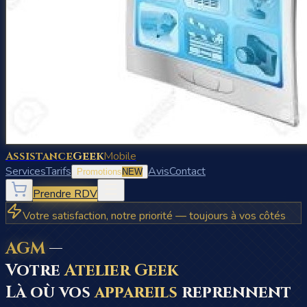
Assistance
Geek
Mobile
Services
Tarifs
Avis
Contact
Promotions
NEW
Prendre RDV
Votre satisfaction, notre priorité — toujours à vos côtés
AGM
—
Votre
Atelier Geek
Là où vos
appareils
reprennent