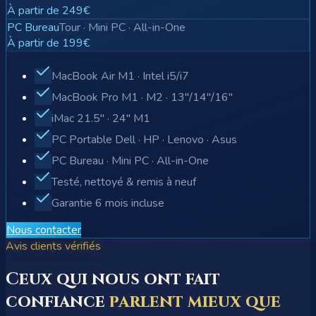
À partir de 249€
PC Bureau
Tour · Mini PC · All-in-One
À partir de 199€
MacBook Air M1 · Intel i5/i7
MacBook Pro M1 · M2 · 13"/14"/16"
iMac 21.5" · 24" M1
PC Portable Dell · HP · Lenovo · Asus
PC Bureau · Mini PC · All-in-One
Testé, nettoyé & remis à neuf
Garantie 6 mois incluse
Nous contacter
Avis clients vérifiés
Ceux qui nous ont fait
confiance
parlent mieux que