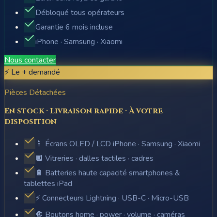
Débloqué tous opérateurs
Garantie 6 mois incluse
iPhone · Samsung · Xiaomi
Nous contacter
⚡ Le + demandé
Pièces Détachées
En stock · Livraison rapide · À votre
disposition
📱 Écrans OLED / LCD iPhone · Samsung · Xiaomi
🔲 Vitreries · dalles tactiles · cadres
🔋 Batteries haute capacité smartphones &
tablettes iPad
⚡ Connecteurs Lightning · USB-C · Micro-USB
🔘 Boutons home · power · volume · caméras