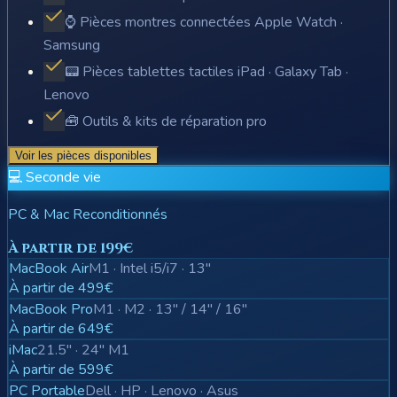
⌚ Pièces montres connectées Apple Watch ·
Samsung
📟 Pièces tablettes tactiles iPad · Galaxy Tab ·
Lenovo
🧰 Outils & kits de réparation pro
Voir les pièces disponibles
💻 Seconde vie
PC & Mac Reconditionnés
À partir de 199€
MacBook Air
M1 · Intel i5/i7 · 13"
À partir de 499€
MacBook Pro
M1 · M2 · 13" / 14" / 16"
À partir de 649€
iMac
21.5" · 24" M1
À partir de 599€
PC Portable
Dell · HP · Lenovo · Asus