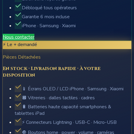
Débloqué tous opérateurs
Garantie 6 mois incluse
iPhone · Samsung · Xiaomi
Nous contacter
⚡ Le + demandé
Pièces Détachées
En stock · Livraison rapide · À votre
disposition
📱 Écrans OLED / LCD iPhone · Samsung · Xiaomi
🔲 Vitreries · dalles tactiles · cadres
🔋 Batteries haute capacité smartphones &
tablettes iPad
⚡ Connecteurs Lightning · USB-C · Micro-USB
🔘 Boutons home · power · volume · caméras