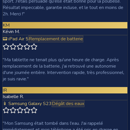
sport. J'étais persuadé qu'elle était bonne pour la poubelle.
Résultat impeccable, garantie incluse, et le tout en moins de
2h. Merci !
"
KM
Kévin M.
📟 iPad Air 5
Remplacement de batterie
"
Ma tablette ne tenait plus qu'une heure de charge. Après
remplacement de la batterie, j'ai retrouvé une autonomie
d'une journée entière. Intervention rapide, très professionnel,
je suis ravie.
"
IR
Isabelle R.
📱 Samsung Galaxy S23
Dégât des eaux
"
Mon Samsung était tombé dans l'eau. J'ai rappelé
immédiatement et mon téléphone a été pris en charge en