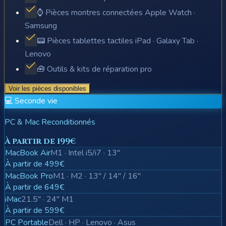
⌚ Pièces montres connectées Apple Watch ·
Samsung
📟 Pièces tablettes tactiles iPad · Galaxy Tab ·
Lenovo
🧰 Outils & kits de réparation pro
Voir les pièces disponibles
💻 Seconde vie
PC & Mac Reconditionnés
À partir de 199€
MacBook Air
M1 · Intel i5/i7 · 13"
À partir de 499€
MacBook Pro
M1 · M2 · 13" / 14" / 16"
À partir de 649€
iMac
21.5" · 24" M1
À partir de 599€
PC Portable
Dell · HP · Lenovo · Asus