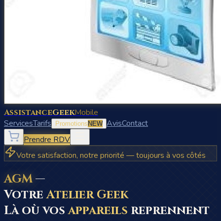
Assistance
Geek
Mobile
Services
Tarifs
Avis
Contact
Promotions
NEW
Prendre RDV
Votre satisfaction, notre priorité — toujours à vos côtés
AGM
—
Votre
Atelier Geek
Là où vos
appareils
reprennent