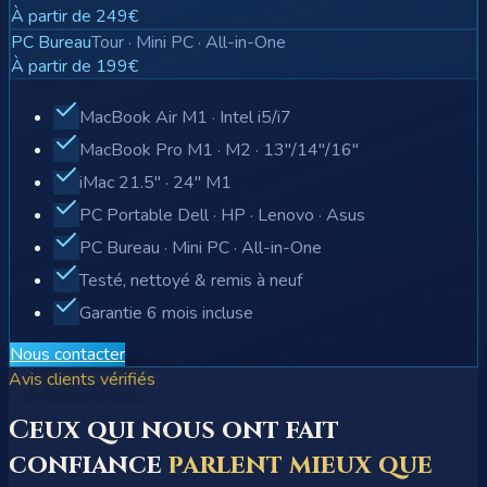
À partir de 249€
PC Bureau
Tour · Mini PC · All-in-One
À partir de 199€
MacBook Air M1 · Intel i5/i7
MacBook Pro M1 · M2 · 13"/14"/16"
iMac 21.5" · 24" M1
PC Portable Dell · HP · Lenovo · Asus
PC Bureau · Mini PC · All-in-One
Testé, nettoyé & remis à neuf
Garantie 6 mois incluse
Nous contacter
Avis clients vérifiés
Ceux qui nous ont fait
confiance
parlent mieux que